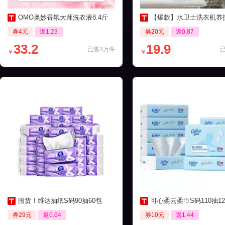
OMO奥妙香氛大师洗衣液8.4斤
【爆款】水卫士洗衣机养护液270ml
券4元
返1.23
券20元
返0.87
33.2
19.9
已售3万件
￥
￥
囤货！维达抽纸S码90抽60包
可心柔云柔巾S码110抽12包保湿
券29元
返0.64
券10元
返1.44