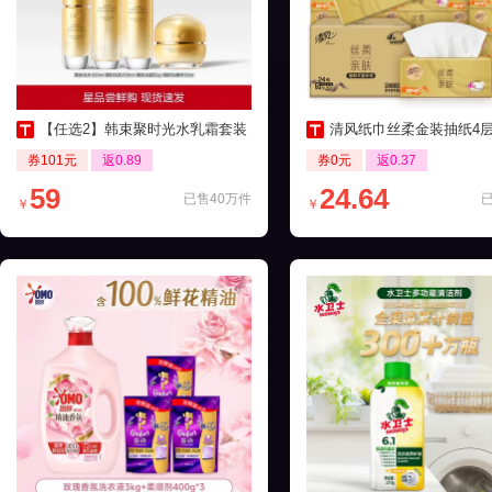
【任选2】韩束聚时光水乳霜套装
清风纸巾丝柔金装抽纸4层24包家
券101元
返0.89
券0元
返0.37
59
24.64
已售40万件
￥
￥