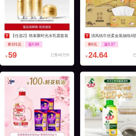
【任选2】韩束聚时光水乳霜套装
清风纸巾丝柔金装抽纸4层24包家
券101元
返0.89
券0元
返0.37
59
24.64
已售40万件
￥
￥