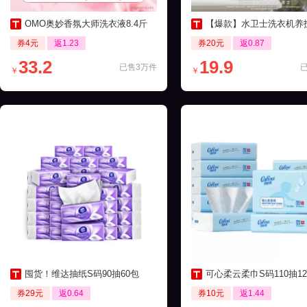
OMO奥妙香氛大师洗衣液8.4斤
【爆款】水卫士洗衣机养护液270ml
券4元
返1.23
券20元
返0.87
33.2
19.9
已售3万件
￥
￥
囤货！维达抽纸S码90抽60包
可心柔云柔巾S码110抽12包保湿
券29元
返0.64
券10元
返1.44