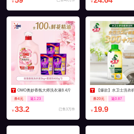
59
24.64
已售40万件
￥
￥
OMO奥妙香氛大师洗衣液8.4斤
【爆款】水卫士洗衣机养护液27
券4元
返1.23
券20元
返0.87
33.2
19.9
已售3万件
￥
￥