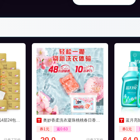
包家用实惠装
奥妙香柔洗衣凝珠桃桃春日香清香50颗
蓝月亮除
券1元
返0.63
券1元