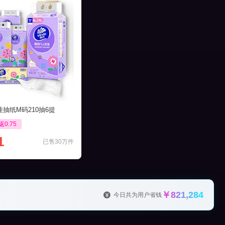
抽纸M码210抽6提
返0.75
1
已售30万件
￥821,284
今日共为用户省钱