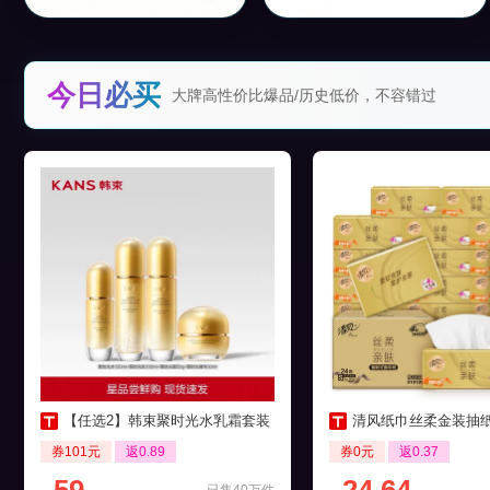
今日必买
大牌高性价比爆品/历史低价，不容错过
【任选2】韩束聚时光水乳霜套装
清风纸巾丝柔金装抽纸4层24
券101元
返0.89
券0元
返0.37