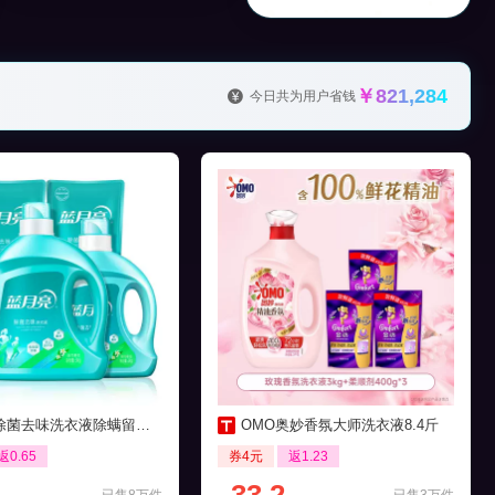
￥821,284
今日共为用户省钱
菌去味洗衣液除螨留香16斤
OMO奥妙香氛大师洗衣液8.4斤
返0.65
券4元
返1.23