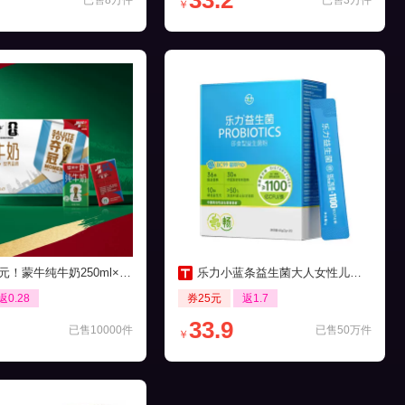
33.2
已售8万件
已售3万件
￥
元！蒙牛纯牛奶250ml×21包
乐力小蓝条益生菌大人女性儿童肠胃肠道口腔
返0.28
券25元
返1.7
33.9
已售10000件
已售50万件
￥