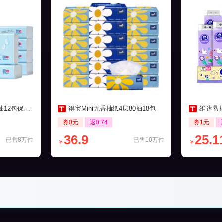
包保湿柔纸巾
得宝Mini无香抽纸4层80抽18包
维达悬挂
券0元
返0.74
券1元
36.9
25.1
已售8万件
已售10万件
￥
￥