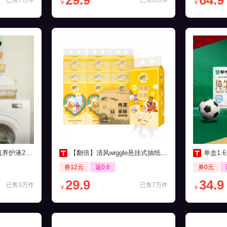
29.9
64.9
已售7万件
已售3万件
￥
￥
0ml*3瓶装
【翻倍】清风wiggle悬挂式抽纸250抽10提
单盒1.6
券12元
返0.6
券0元
29.9
34.9
已售3万件
已售7万件
￥
￥