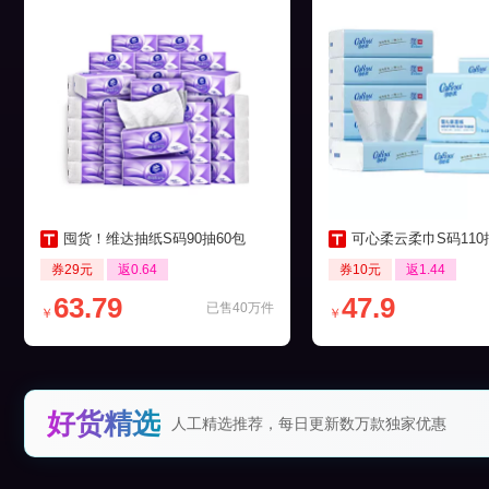
囤货！维达抽纸S码90抽60包
可心柔云柔巾S码110抽12
券29元
返0.64
券10元
返1.44
63.79
47.9
已售40万件
￥
￥
好货精选
人工精选推荐，每日更新数万款独家优惠