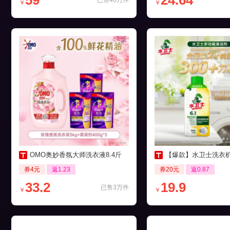
59
24.64
已售40万件
￥
￥
OMO奥妙香氛大师洗衣液8.4斤
【爆款】水卫士洗衣机养护液27
券4元
返1.23
券20元
返0.87
33.2
19.9
已售3万件
￥
￥