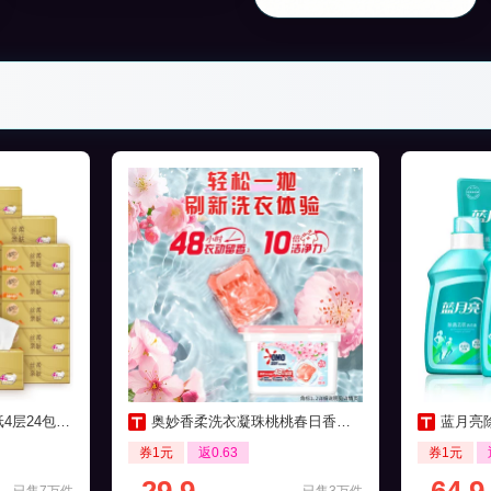
包家用实惠装
奥妙香柔洗衣凝珠桃桃春日香清香50颗
蓝月亮除
券1元
返0.63
券1元