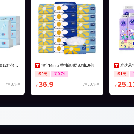
包保湿柔纸巾
得宝Mini无香抽纸4层80抽18包
维达悬挂
券0元
返0.74
券1元
36.9
25.1
已售8万件
已售10万件
￥
￥