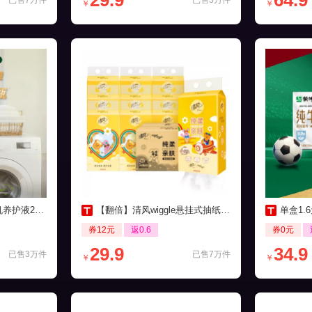
29.9
64.9
已售7万件
已售3万件
￥
￥
0ml*3瓶装
【翻倍】清风wiggle悬挂式抽纸250抽10提
单盒1.6
券12元
返0.6
券0元
29.9
34.9
已售3万件
已售7万件
￥
￥