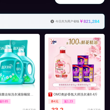
￥821,284
今日共为用户省钱
菌去味洗衣液除螨留香16斤
OMO奥妙香氛大师洗衣液8.4斤
返0.65
券4元
返1.23