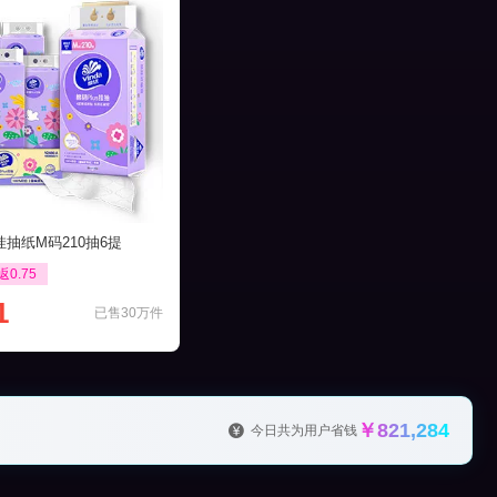
抽纸M码210抽6提
返0.75
1
已售30万件
￥821,284
今日共为用户省钱