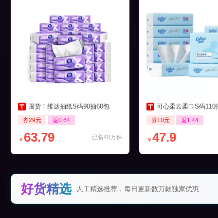
囤货！维达抽纸S码90抽60包
可心柔云柔巾S码110抽12
券29元
返0.64
券10元
返1.44
63.79
47.9
已售40万件
￥
￥
好货精选
人工精选推荐，每日更新数万款独家优惠