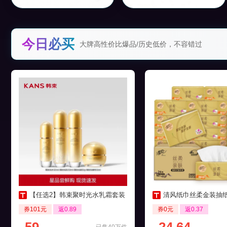
今日必买
大牌高性价比爆品/历史低价，不容错过
【任选2】韩束聚时光水乳霜套装
清风纸巾丝柔金装抽纸4层24
券101元
返0.89
券0元
返0.37