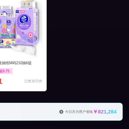
抽纸M码210抽6提
返0.75
1
已售30万件
￥821,284
今日共为用户省钱