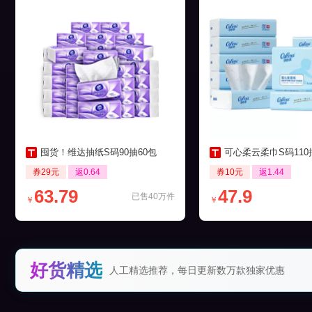
囤货！维达抽纸S码90抽60包
可心柔云柔巾S码110抽12
券29元
返0.64
券10元
返1.44
63.79
47.9
已售40万件
￥
￥
好货精选
人工精选推荐，每日更新数万款独家优惠