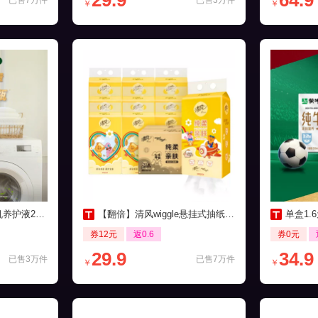
29.9
64.9
已售7万件
已售3万件
￥
￥
0ml*3瓶装
【翻倍】清风wiggle悬挂式抽纸250抽10提
单盒1.6
券12元
返0.6
券0元
29.9
34.9
已售3万件
已售7万件
￥
￥