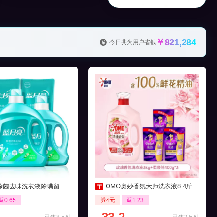
￥821,284
今日共为用户省钱
菌去味洗衣液除螨留香16斤
OMO奥妙香氛大师洗衣液8.4斤
返0.65
券4元
返1.23