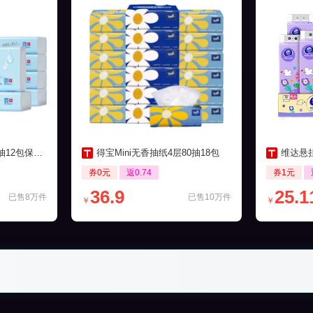
包保湿柔纸巾
得宝Mini无香抽纸4层80抽18包
维达悬挂
券0元
返0.74
券1元
36.9
25.1
已售8万件
已售10万件
￥
￥