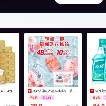
包家用实惠装
奥妙香柔洗衣凝珠桃桃春日香清香50颗
蓝月亮除
券1元
返0.63
券1元