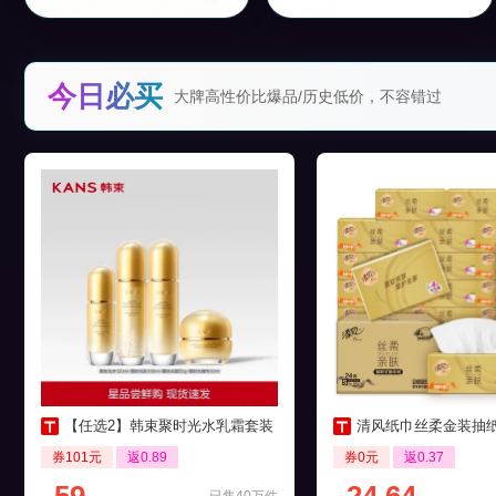
今日必买
大牌高性价比爆品/历史低价，不容错过
【任选2】韩束聚时光水乳霜套装
清风纸巾丝柔金装抽纸4层24
券101元
返0.89
券0元
返0.37