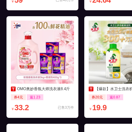
59
24.64
已售40万件
￥
￥
OMO奥妙香氛大师洗衣液8.4斤
【爆款】水卫士洗衣机养护液27
券4元
返1.23
券20元
返0.87
33.2
19.9
已售3万件
￥
￥