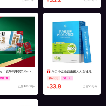
33.2
已售8万件
已售3万件
￥
元！蒙牛纯牛奶250ml×21包
乐力小蓝条益生菌大人女性儿童肠胃肠道口腔
返0.28
券25元
返1.7
33.9
已售10000件
已售50万件
￥