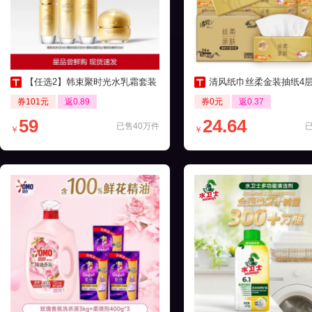
【任选2】韩束聚时光水乳霜套装
清风纸巾丝柔金装抽纸4层24包家
券101元
返0.89
券0元
返0.37
59
24.64
已售40万件
￥
￥