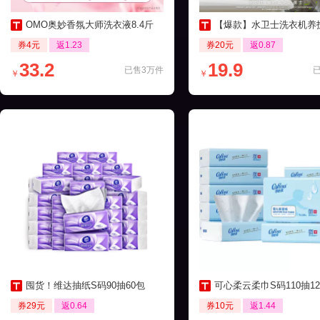
OMO奥妙香氛大师洗衣液8.4斤
【爆款】水卫士洗衣机养护液270ml
券4元
返1.23
券20元
返0.87
33.2
19.9
已售3万件
￥
￥
囤货！维达抽纸S码90抽60包
可心柔云柔巾S码110抽12包保湿
券29元
返0.64
券10元
返1.44