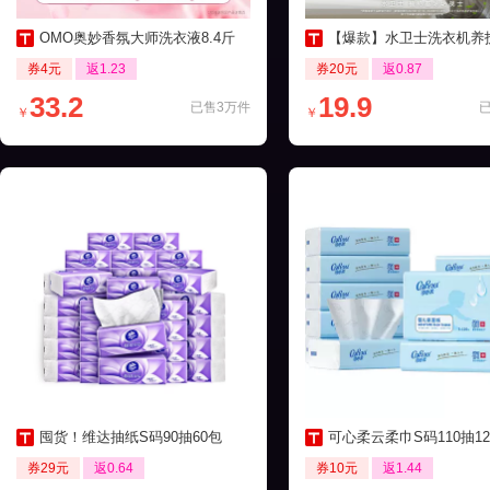
OMO奥妙香氛大师洗衣液8.4斤
【爆款】水卫士洗衣机养护液270ml
券4元
返1.23
券20元
返0.87
33.2
19.9
已售3万件
￥
￥
囤货！维达抽纸S码90抽60包
可心柔云柔巾S码110抽12包保湿
券29元
返0.64
券10元
返1.44