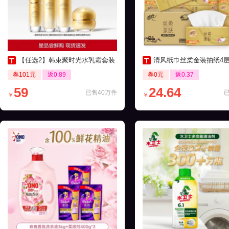
【任选2】韩束聚时光水乳霜套装
清风纸巾丝柔金装抽纸4层24包家
券101元
返0.89
券0元
返0.37
59
24.64
已售40万件
￥
￥