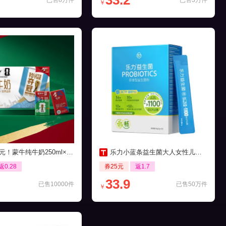
33.2
已售8万件
已售3万件
￥
元！蒙牛纯牛奶250ml×21包
乐力小蓝条益生菌大人女性儿童肠胃肠道口腔
返0.28
券25元
返1.7
33.9
已售10000件
已售50万件
￥