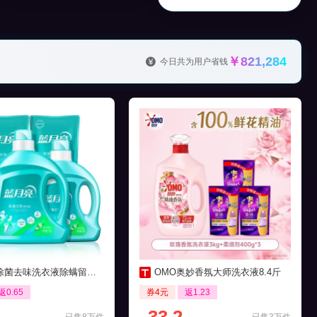
￥821,284
今日共为用户省钱
菌去味洗衣液除螨留香16斤
OMO奥妙香氛大师洗衣液8.4斤
返0.65
券4元
返1.23