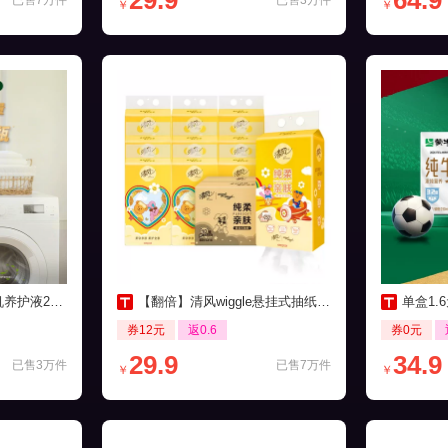
29.9
64.9
已售7万件
已售3万件
￥
￥
0ml*3瓶装
【翻倍】清风wiggle悬挂式抽纸250抽10提
单盒1.6
券12元
返0.6
券0元
29.9
34.9
已售3万件
已售7万件
￥
￥