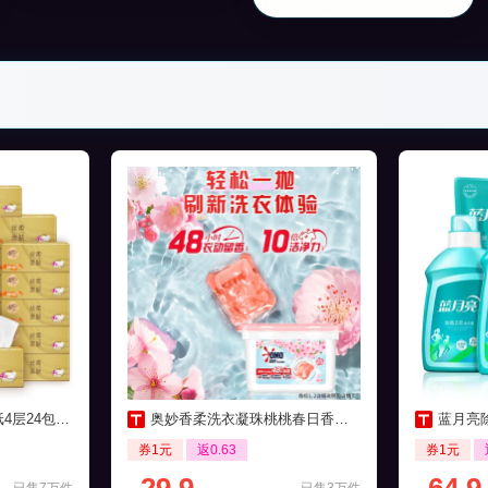
包家用实惠装
奥妙香柔洗衣凝珠桃桃春日香清香50颗
蓝月亮除
券1元
返0.63
券1元