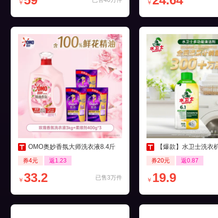
59
24.64
已售40万件
￥
￥
OMO奥妙香氛大师洗衣液8.4斤
【爆款】水卫士洗衣机养护液27
券4元
返1.23
券20元
返0.87
33.2
19.9
已售3万件
￥
￥