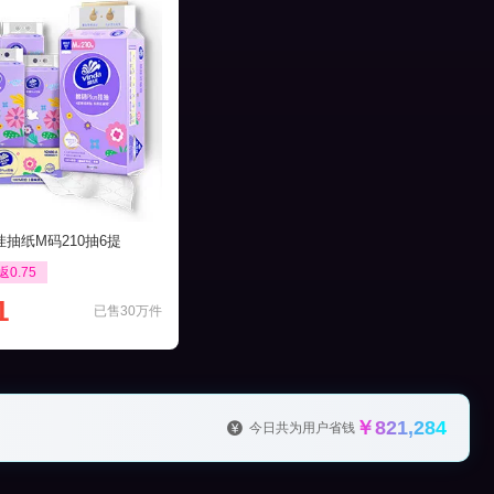
抽纸M码210抽6提
返0.75
1
已售30万件
￥821,284
今日共为用户省钱