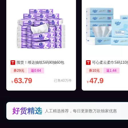
囤货！维达抽纸S码90抽60包
可心柔云柔巾S码110抽12
券29元
返0.64
券10元
返1.44
63.79
47.9
已售40万件
￥
￥
好货精选
人工精选推荐，每日更新数万款独家优惠