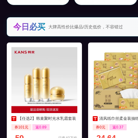
今日必买
大牌高性价比爆品/历史低价，不容错过
【任选2】韩束聚时光水乳霜套装
清风纸巾丝柔金装抽纸4层24
券101元
返0.89
券0元
返0.37