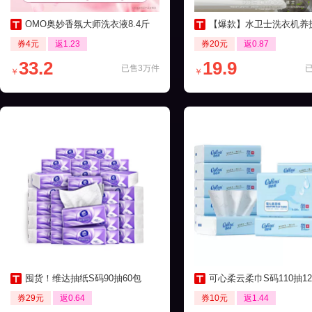
OMO奥妙香氛大师洗衣液8.4斤
【爆款】水卫士洗衣机养护液270ml
券4元
返1.23
券20元
返0.87
33.2
19.9
已售3万件
￥
￥
囤货！维达抽纸S码90抽60包
可心柔云柔巾S码110抽12包保湿
券29元
返0.64
券10元
返1.44