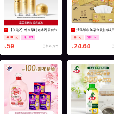
【任选2】韩束聚时光水乳霜套装
清风纸巾丝柔金装抽纸4层24包家
券101元
返0.89
券0元
返0.37
59
24.64
已售40万件
￥
￥